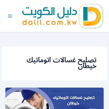
خطي
لى
لمحتوى
تصليح غسالات اتوماتيك
خيطان