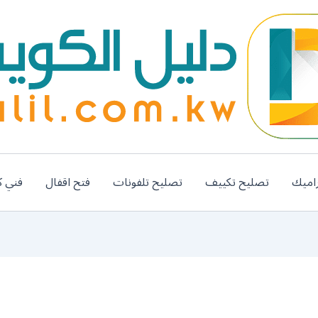
اميك
تصليح تكييف
تصليح تلفونات
فتح اقفال
فني ك