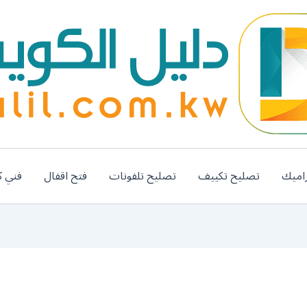
اميك
تصليح تكييف
تصليح تلفونات
فتح اقفال
فني ك