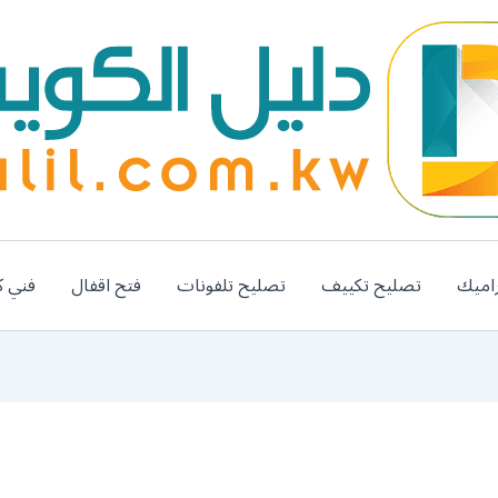
اميك
تصليح تكييف
تصليح تلفونات
فتح اقفال
فني ك