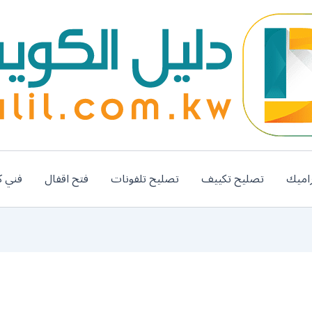
اميك
تصليح تكييف
تصليح تلفونات
فتح اقفال
فني ك