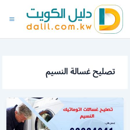
خطي
لى
لمحتوى
تصليح غسالة النسيم