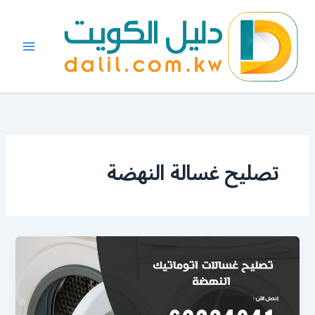
خطي
لى
لمحتوى
تصليح غسالة النهضة