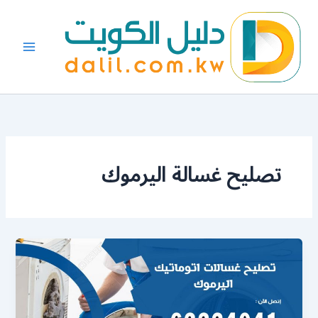
خطي
لى
لمحتوى
تصليح غسالة اليرموك