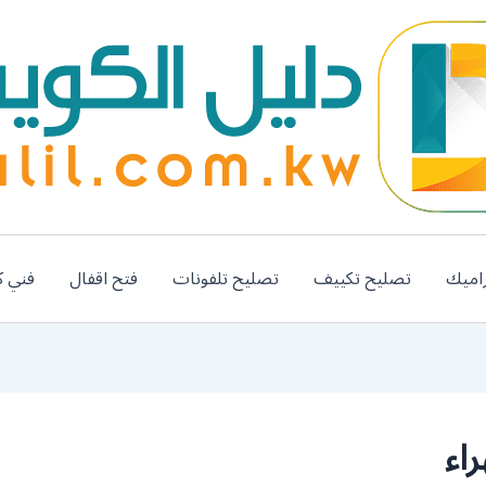
اميك
تصليح تكييف
تصليح تلفونات
فتح اقفال
فني ك
اء