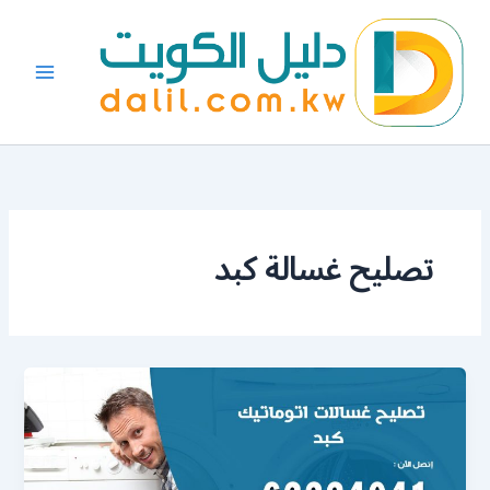
خطي
لى
لمحتوى
تصليح غسالة كبد