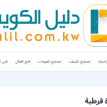
اميك
تصليح تكييف
تصليح تلفونات
فتح اقفال
فني ك
 قرطبة