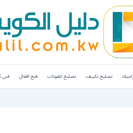
اميك
تصليح تكييف
تصليح تلفونات
فتح اقفال
فني ك