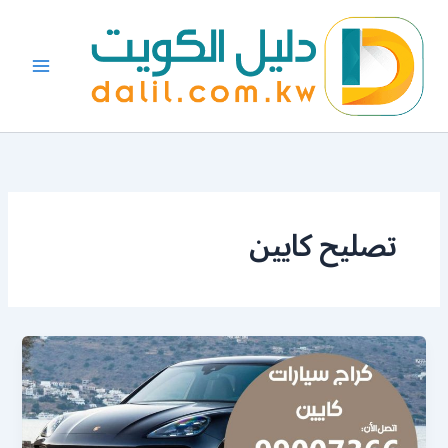
خطي
لى
لمحتوى
تصليح كايين