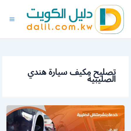
خطي
لى
لمحتوى
تصليح مكيف سيارة هندي
الصليبية