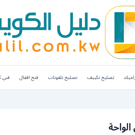
اميك
تصليح تكييف
تصليح تلفونات
فتح اقفال
فني ك
لواحة