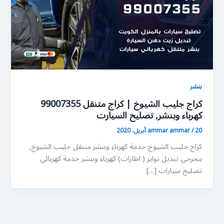
بنشر
كراج جليب الشيوخ | كراج متنقل 99007355
كهرباء وبنشر, تصليح السيارت
20 أبريل، 2020
/
ammar ammar
كراج جليب الشيوخ خدمة كهرباء وبنشر متنقل جليب الشيوخ,
بنجرجي تبديل تواير ( اطارات) كهرباء وبنشر خدمة كهربائي
تصليح سيارات […]