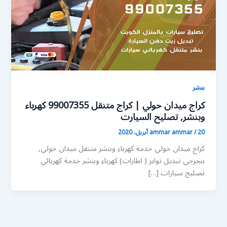
بنشر
كراج ميدان حولي | كراج متنقل 99007355 كهرباء
وبنشر, تصليح السيارت
20 أبريل، 2020
/
ammar ammar
كراج ميدان حولي خدمة كهرباء وبنشر متنقل ميدان حولي,
بنجرجي تبديل تواير ( اطارات) كهرباء وبنشر خدمة كهربائي
تصليح سيارات […]