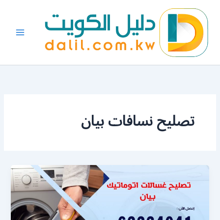
خطي
لى
لمحتوى
تصليح نسافات بيان