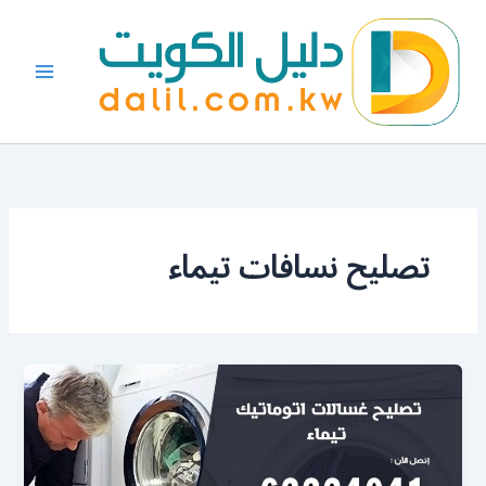
خطي
لى
لمحتوى
تصليح نسافات تيماء