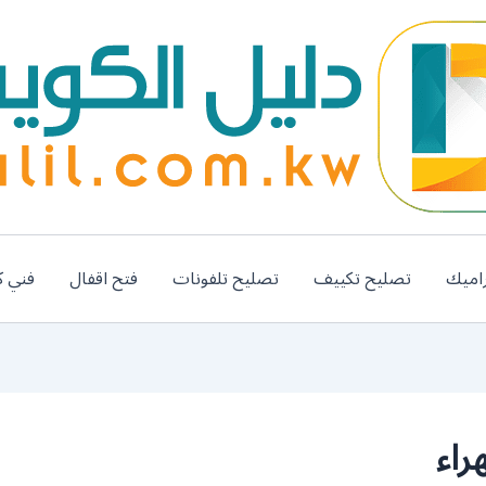
اميك
تصليح تكييف
تصليح تلفونات
فتح اقفال
فني ك
راء