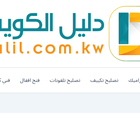
اميك
تصليح تكييف
تصليح تلفونات
فتح اقفال
فني ك