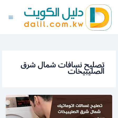
خطي
لى
لمحتوى
تصليح نسافات شمال شرق
الصليبيخات