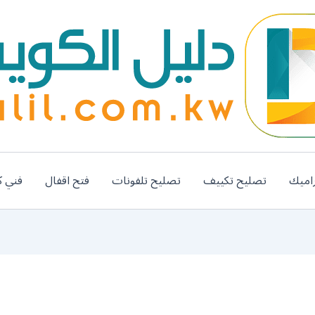
اميك
تصليح تكييف
تصليح تلفونات
فتح اقفال
فني ك