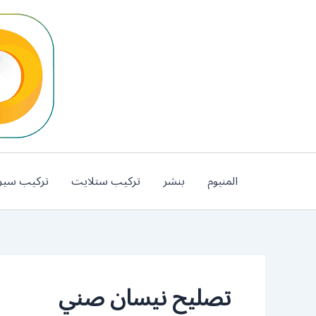
خطي
لى
لمحتوى
المنيوم
بنشر
تركيب ستلايت
تركيب سير
تصليح نيسان صني