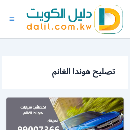
خطي
لى
لمحتوى
تصليح هوندا الغانم