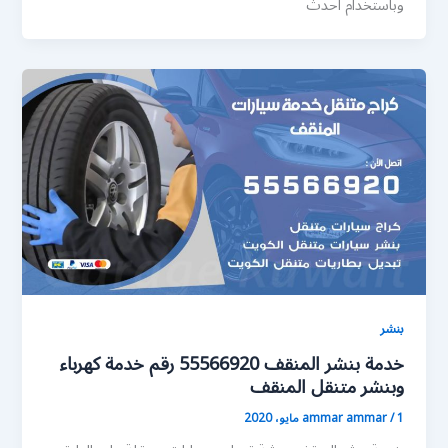
وباستخدام احدث
بنشر
خدمة بنشر المنقف 55566920 رقم خدمة كهرباء
وبنشر متنقل المنقف
1 مايو، 2020
/
ammar ammar