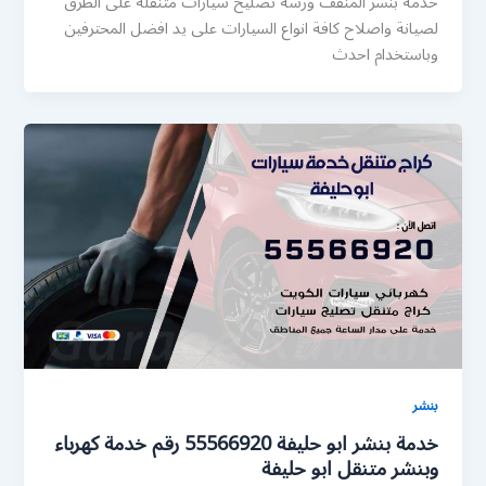
خدمة بنشر المنقف ورشة تصليح سيارات متنقلة على الطرق
لصيانة واصلاح كافة انواع السيارات على يد افضل المحترفين
وباستخدام احدث
بنشر
خدمة بنشر ابو حليفة 55566920 رقم خدمة كهرباء
وبنشر متنقل ابو حليفة