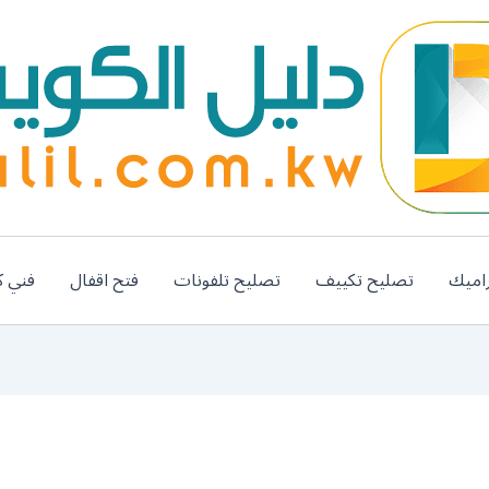
اميك
تصليح تكييف
تصليح تلفونات
فتح اقفال
فني ك