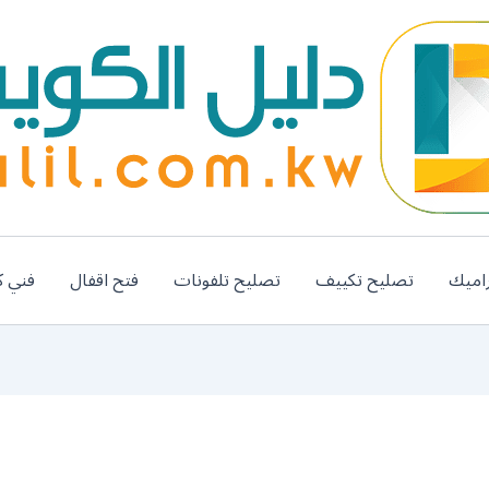
اميك
تصليح تكييف
تصليح تلفونات
فتح اقفال
فني ك