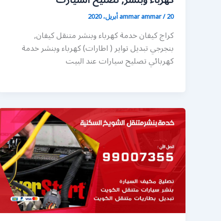
كهرباء وبنشر, تصليح السيارت
20 أبريل، 2020
/
ammar ammar
كراج كيفان خدمة كهرباء وبنشر متنقل كيفان,
بنجرجي تبديل تواير ( اطارات) كهرباء وبنشر خدمة
كهربائي تصليح سيارات عند البيت