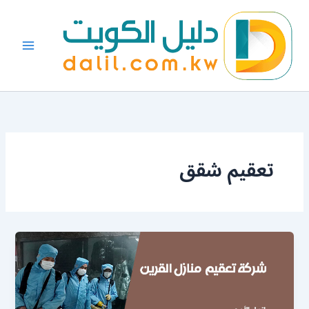
خطي
لى
لمحتوى
تعقيم شقق