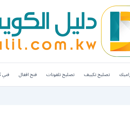
اميك
تصليح تكييف
تصليح تلفونات
فتح اقفال
فني ك