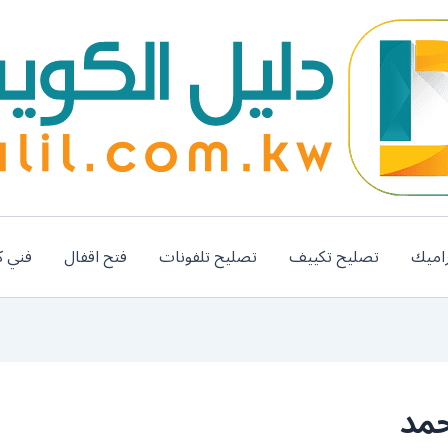
اميك
تصليح تكييف
تصليح تلفونات
فتح اقفال
فني ك
حمد