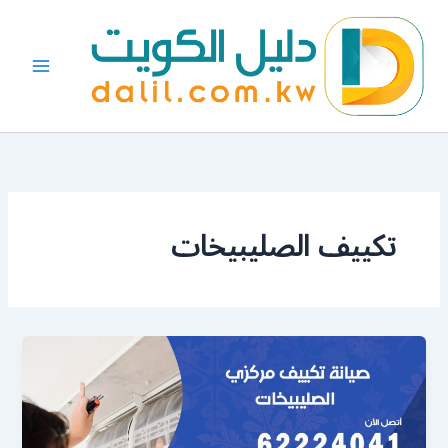
خطي
لى
لمحتوى
تكييف الصليبيخات