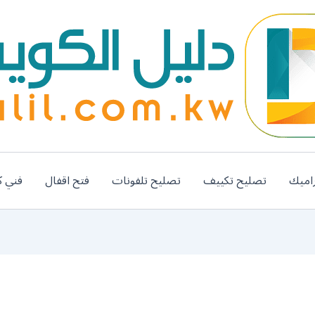
اميك
تصليح تكييف
تصليح تلفونات
فتح اقفال
فني ك