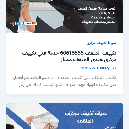
صيانة تكييف مركزي
تكييف المنقف 60615556 خدمة فني تكييف
مركزي هندي المنقف ممتاز
22 مايو، 2020
/
alsatary
تكييف المنقف فني تكييف المنقف قد يبدو التعاقد مع أفضل
فني لتكييف الهواء مهمة سهلة ، لكنها ليست كذلك في […]