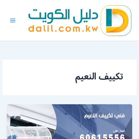
خطي
لى
لمحتوى
تكييف النعيم