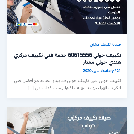
صيانة تكييف مركزي
تكييف حولي 60615556 خدمة فني تكييف مركزي
هندي حولي ممتاز
21 مايو، 2020
/
alsatary
تكييف حولي فني تكييف حولي قد يبدو التعاقد مع أفضل فني
لتكييف الهواء مهمة سهلة ، لكنها ليست كذلك في […]