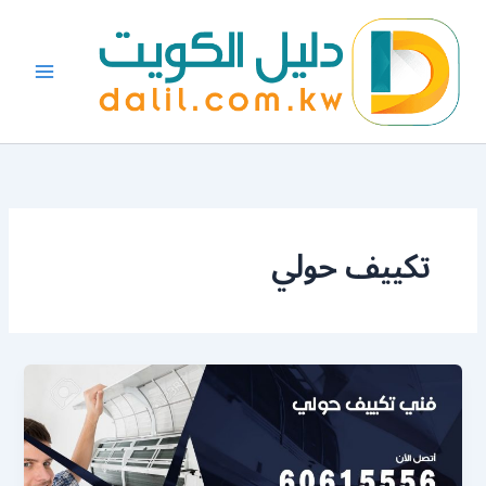
خطي
لى
لمحتوى
تكييف حولي