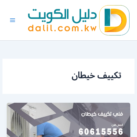
خطي
لى
لمحتوى
تكييف خيطان