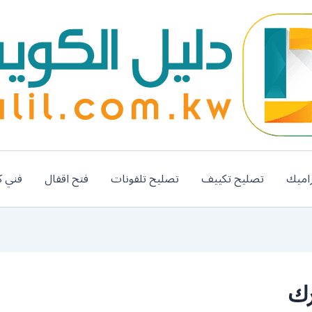
اميك
تصليح تكييف
تصليح تلفونات
فتح اقفال
فني ك
رك