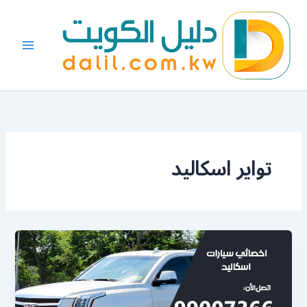
خطي
لى
لمحتوى
تواير اسكاليد