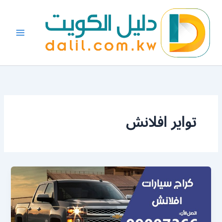
خطي
لى
لمحتوى
تواير افلانش