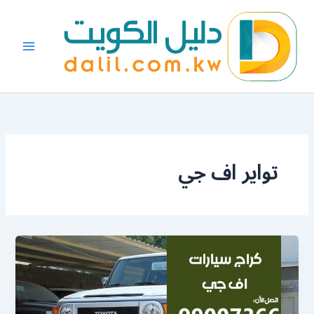
خطي
لى
لمحتوى
تواير اف جي