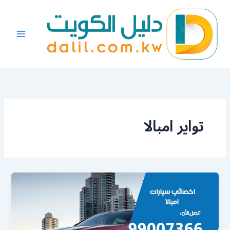
خطي
لى
لمحتوى
تواير امبالا