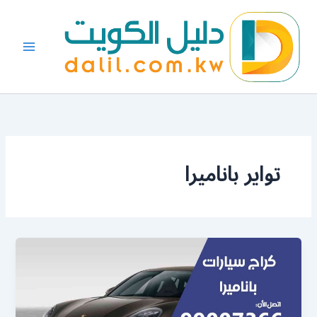
خطي
لى
لمحتوى
تواير باناميرا