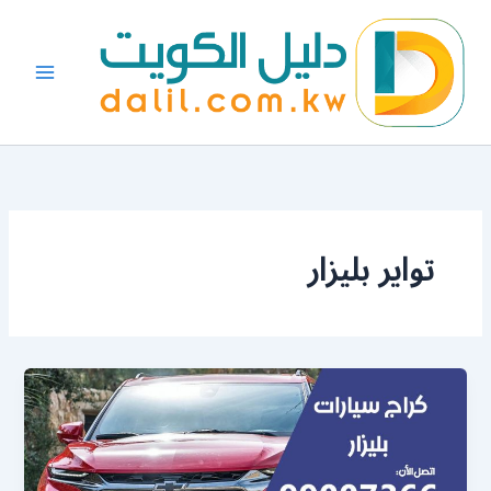
خطي
لى
لمحتوى
تواير بليزار