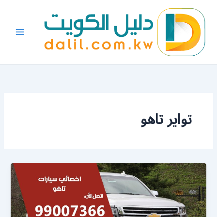
خطي
لى
لمحتوى
تواير تاهو