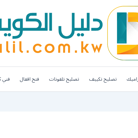
اميك
تصليح تكييف
تصليح تلفونات
فتح اقفال
فني ك