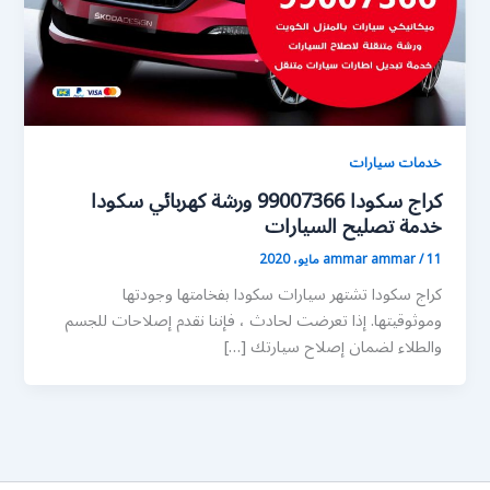
خدمات سيارات
كراج سكودا 99007366 ورشة كهربائي سكودا
خدمة تصليح السيارات
11 مايو، 2020
/
ammar ammar
كراج سكودا تشتهر سيارات سكودا بفخامتها وجودتها
وموثوقيتها. إذا تعرضت لحادث ، فإننا نقدم إصلاحات للجسم
والطلاء لضمان إصلاح سيارتك […]