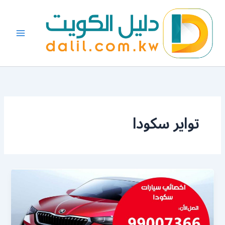
خطي
لى
لمحتوى
تواير سكودا