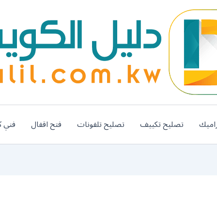
اميك
تصليح تكييف
تصليح تلفونات
فتح اقفال
فني ك