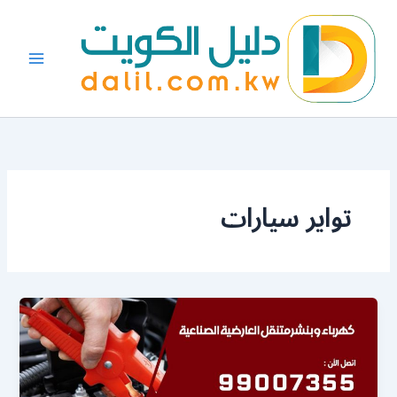
خطي
لى
لمحتوى
تواير سيارات