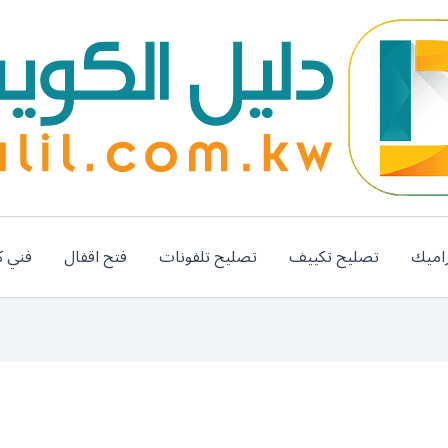
اميك
تصليح تكييف
تصليح تلفونات
فتح اقفال
فني ك