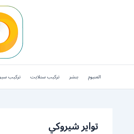
خطي
لى
لمحتوى
المنيوم
بنشر
تركيب ستلايت
تركيب سير
تواير شيروكي