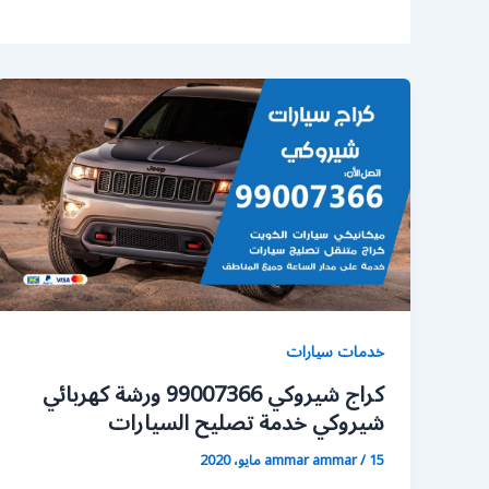
خدمات سيارات
كراج شيروكي 99007366 ورشة كهربائي
شيروكي خدمة تصليح السيارات
15 مايو، 2020
/
ammar ammar