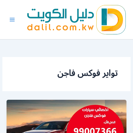
خطي
لى
لمحتوى
تواير فوكس فاجن